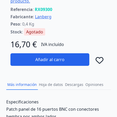
producto.
Referencia
:
RX09300
Fabricante
:
Lanberg
Peso
: 0,4 Kg
Stock
:
Agotado
16,70 €
IVA incluído
Añadir al carro
Añad
Más información
Hoja de datos
Descargas
Opiniones
Description
Especificaciones
Patch panel de 16 puertos BNC con conectores
hembra por ambos lados.