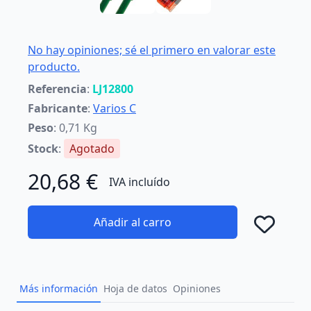
No hay opiniones; sé el primero en valorar este
producto.
Referencia
:
LJ12800
Fabricante
:
Varios C
Peso
: 0,71 Kg
Stock
:
Agotado
20,68 €
IVA incluído
Añadir al carro
Añad
Más información
Hoja de datos
Opiniones