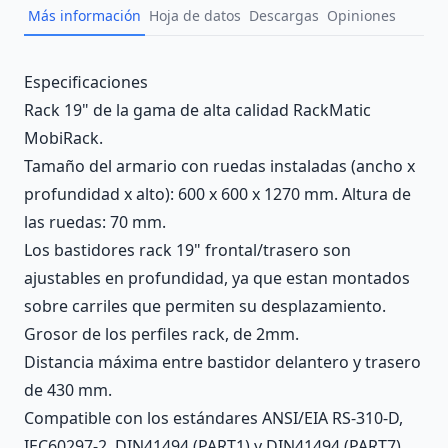
Más información
Hoja de datos
Descargas
Opiniones
Description
Especificaciones
Rack 19" de la gama de alta calidad RackMatic
MobiRack.
Tamaño del armario con ruedas instaladas (ancho x
profundidad x alto): 600 x 600 x 1270 mm. Altura de
las ruedas: 70 mm.
Los bastidores rack 19" frontal/trasero son
ajustables en profundidad, ya que estan montados
sobre carriles que permiten su desplazamiento.
Grosor de los perfiles rack, de 2mm.
Distancia máxima entre bastidor delantero y trasero
de 430 mm.
Compatible con los estándares ANSI/EIA RS-310-D,
IEC60297-2, DIN41494 (PART1) y DIN41494 (PART7).