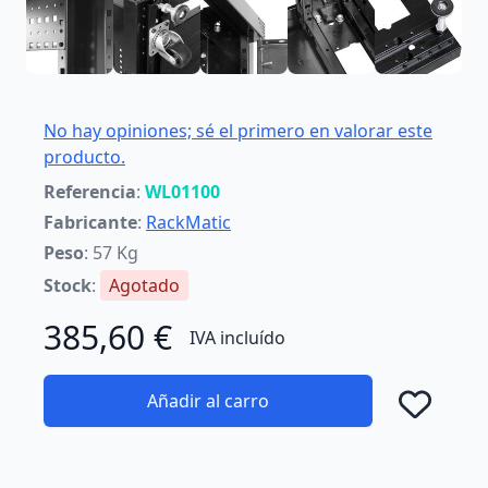
No hay opiniones; sé el primero en valorar este
producto.
Referencia
:
WL01100
Fabricante
:
RackMatic
Peso
: 57 Kg
Stock
:
Agotado
385,60 €
IVA incluído
Añadir al carro
Añad