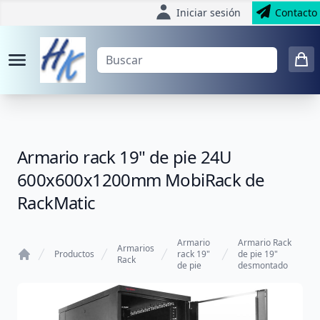
Iniciar sesión
Contacto
Armario rack 19" de pie 24U
600x600x1200mm MobiRack de
RackMatic
Armario
Armario Rack
Armarios
Productos
rack 19"
de pie 19"
Rack
de pie
desmontado
Home