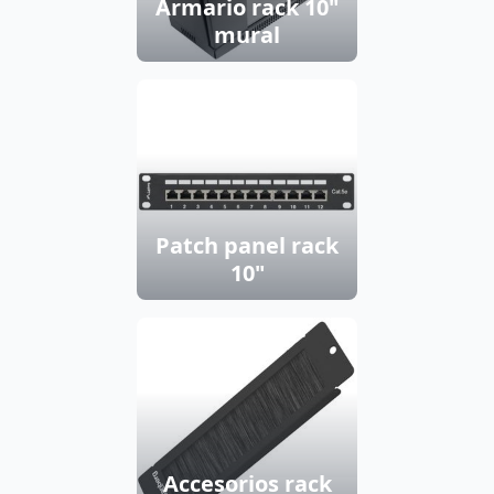
Armario rack 10"
mural
Patch panel rack
10"
Accesorios rack