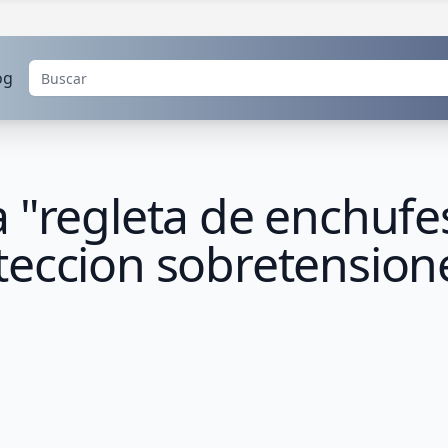
og
 "regleta de enchufes
teccion sobretension