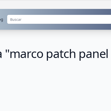
og
a "marco patch panel