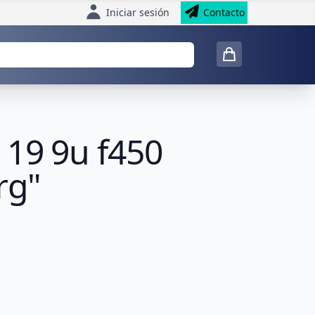
Iniciar sesión
Contacto
 19 9u f450
rg"