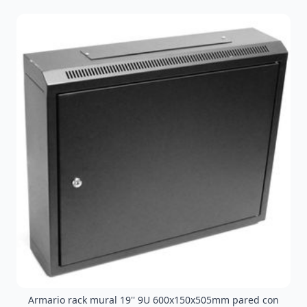
Armario rack mural 19'' 9U 600x150x505mm pared con