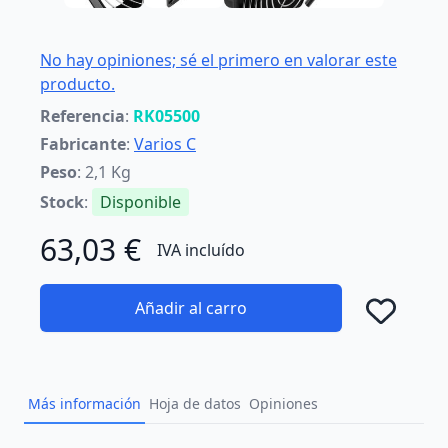
No hay opiniones; sé el primero en valorar este
producto.
Referencia
:
RK05500
Fabricante
:
Varios C
Peso
: 2,1 Kg
Stock
:
Disponible
63,03 €
IVA incluído
Añadir al carro
Añad
Más información
Hoja de datos
Opiniones