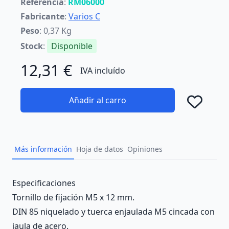
Referencia
:
RM06000
Fabricante
:
Varios C
Peso
: 0,37 Kg
Stock
:
Disponible
12,31 €
IVA incluído
Añadir al carro
Añad
Más información
Hoja de datos
Opiniones
Description
Especificaciones
Tornillo de fijación M5 x 12 mm.
DIN 85 niquelado y tuerca enjaulada M5 cincada con
jaula de acero.