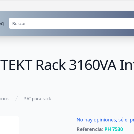
og
TEKT Rack 3160VA Int
orios
SAI para rack
No hay opiniones; sé el p
Referencia
:
PH 7530