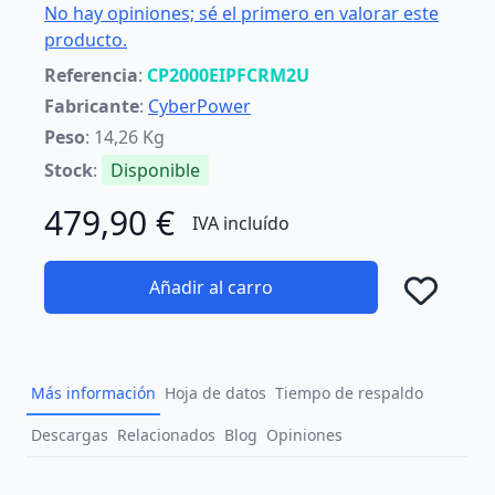
No hay opiniones; sé el primero en valorar este
producto.
Referencia
:
CP2000EIPFCRM2U
Fabricante
:
CyberPower
Peso
: 14,26 Kg
Stock
:
Disponible
479,90 €
IVA incluído
Añadir al carro
Añad
Más información
Hoja de datos
Tiempo de respaldo
Descargas
Relacionados
Blog
Opiniones