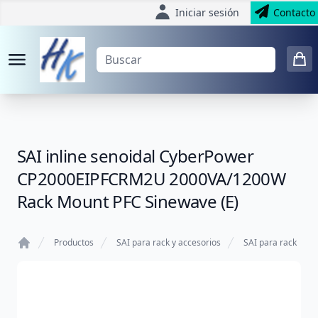
Iniciar sesión
Contacto
SAI inline senoidal CyberPower
CP2000EIPFCRM2U 2000VA/1200W
Rack Mount PFC Sinewave (E)
Productos
SAI para rack y accesorios
SAI para rack
Home