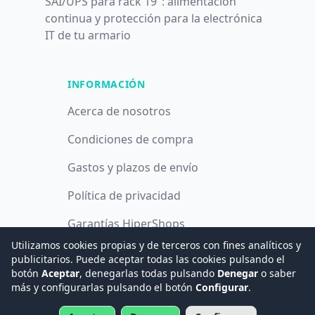
SAI/UPS para rack 19": alimentación
continua y protección para la electrónica
IT de tu armario
INFORMACIÓN
Acerca de nosotros
Condiciones de compra
Gastos y plazos de envío
Política de privacidad
Garantías HiperShops
Utilizamos cookies propias y de terceros con fines analíticos y
Política de cookies
publicitarios. Puede aceptar todas las cookies pulsando el
botón
Aceptar
, denegarlas todas pulsando
Denegar
o saber
más y configurarlas pulsando el botón
Configurar
.
© 2008 -
2026
Hogar Digital e Inmótica Ingenieros, S.L.