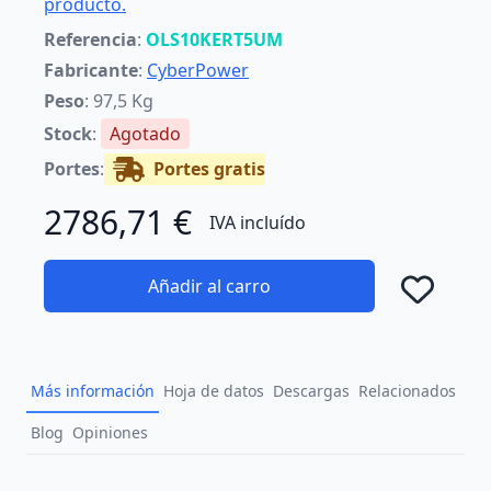
producto.
Referencia
:
OLS10KERT5UM
Fabricante
:
CyberPower
Peso
: 97,5 Kg
Stock
:
Agotado
Portes
:
Portes gratis
2786,71 €
IVA incluído
Añadir al carro
Añad
Más información
Hoja de datos
Descargas
Relacionados
Blog
Opiniones