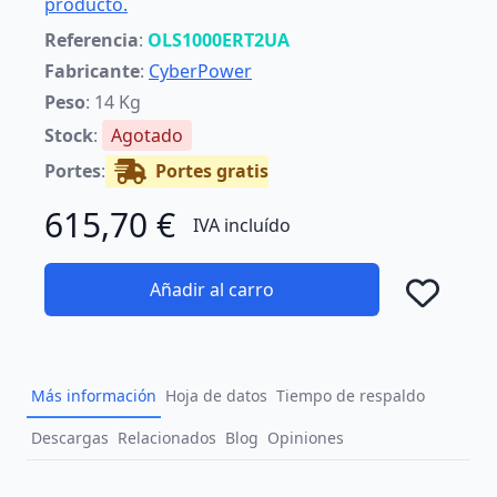
producto.
Referencia
:
OLS1000ERT2UA
Fabricante
:
CyberPower
Peso
: 14 Kg
Stock
:
Agotado
Portes
:
Portes gratis
615,70 €
IVA incluído
Añadir al carro
Añad
Más información
Hoja de datos
Tiempo de respaldo
Descargas
Relacionados
Blog
Opiniones