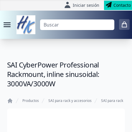
Iniciar sesión
Contacto
SAI CyberPower Professional
Rackmount, inline sinusoidal:
3000VA/3000W
Productos
SAI para rack y accesorios
SAI para rack
Home