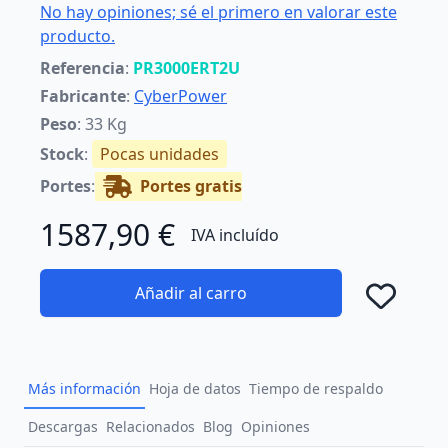
No hay opiniones; sé el primero en valorar este
producto.
Referencia
:
PR3000ERT2U
Fabricante
:
CyberPower
Peso
: 33 Kg
Stock
:
Pocas unidades
Portes
:
Portes gratis
1587,90 €
IVA incluído
Añadir al carro
Añad
Más información
Hoja de datos
Tiempo de respaldo
Descargas
Relacionados
Blog
Opiniones