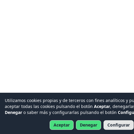
Utilizamos cookies propias y de terceros con fines analíticos y p
aceptar todas las cookies pulsando el botón
Aceptar
, denegarla
Denegar
o saber más y configurarlas pulsando el botón
Configu
Aceptar
Denegar
Configurar