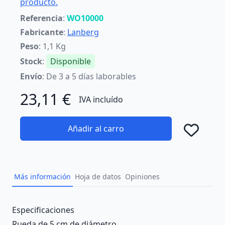
producto.
Referencia
:
WO10000
Fabricante
:
Lanberg
Peso
: 1,1 Kg
Stock
:
Disponible
Envío
: De 3 a 5 días laborables
23,11 €
IVA incluído
Añadir al carro
Añad
Más información
Hoja de datos
Opiniones
Description
Especificaciones
Rueda de 5 cm de diámetro.