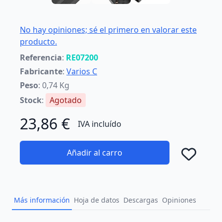
No hay opiniones; sé el primero en valorar este
producto.
Referencia
:
RE07200
Fabricante
:
Varios C
Peso
: 0,74 Kg
Stock
:
Agotado
23,86 €
IVA incluído
Añadir al carro
Añad
Más información
Hoja de datos
Descargas
Opiniones