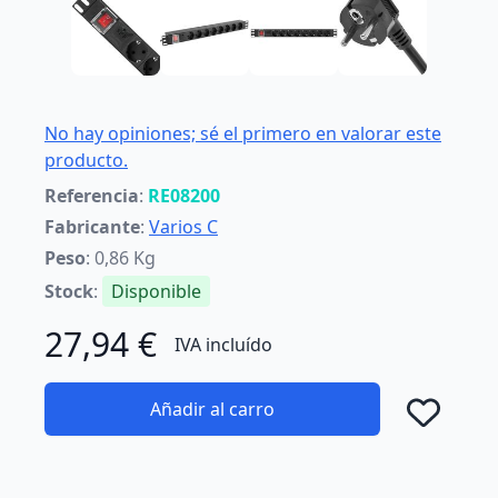
No hay opiniones; sé el primero en valorar este
producto.
Referencia
:
RE08200
Fabricante
:
Varios C
Peso
: 0,86 Kg
Stock
:
Disponible
27,94 €
IVA incluído
Añadir al carro
Añad