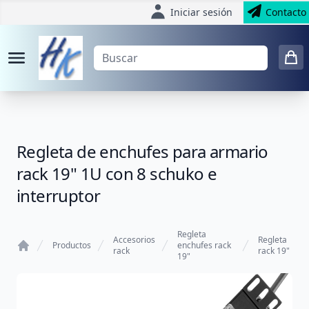
Iniciar sesión
Contacto
Regleta de enchufes para armario
rack 19" 1U con 8 schuko e
interruptor
Regleta
Accesorios
Regleta
Productos
enchufes rack
rack
rack 19"
19"
Home