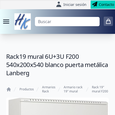
Iniciar sesión
Contacto
Rack19 mural 6U+3U F200
540x200x540 blanco puerta metálica
Lanberg
Armarios
Armario rack
Rack 19"
Productos
Rack
19" mural
mural F200
Home