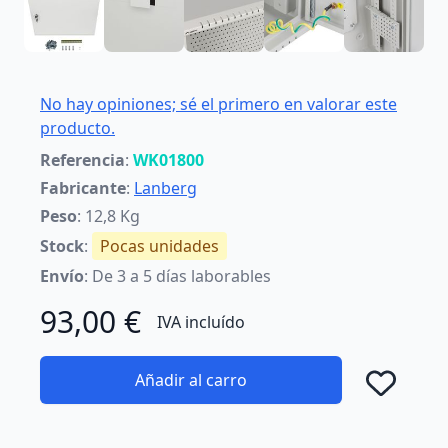
No hay opiniones; sé el primero en valorar este
producto.
Referencia
:
WK01800
Fabricante
:
Lanberg
Peso
: 12,8 Kg
Stock
:
Pocas unidades
Envío
: De 3 a 5 días laborables
93,00 €
IVA incluído
Añadir al carro
Añad