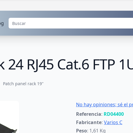
og
k 24 RJ45 Cat.6 FTP 1
Patch panel rack 19"
No hay opiniones; sé el p
Referencia
:
RD04400
Fabricante
:
Varios C
Peso
: 1,61 Kg