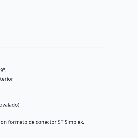
9".
erior.
ovalado).
 con formato de conector ST Simplex.