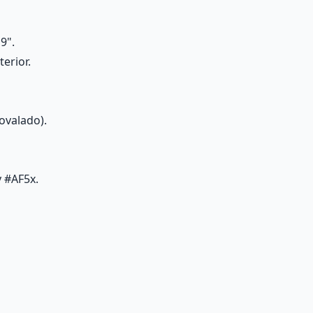
9".
erior.
ovalado).
y #AF5x.