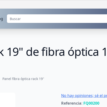
og
k 19" de fibra óptica
Panel fibra óptica rack 19"
No hay opiniones; sé el p
Referencia
:
FQ00200