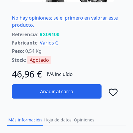
No hay opiniones; sé el primero en valorar este
producto.
Referencia
:
RX09100
Fabricante
:
Varios C
Peso
: 0,54 Kg
Stock
:
Agotado
46,96 €
IVA incluído
Añadir al carro
Añad
Más información
Hoja de datos
Opiniones