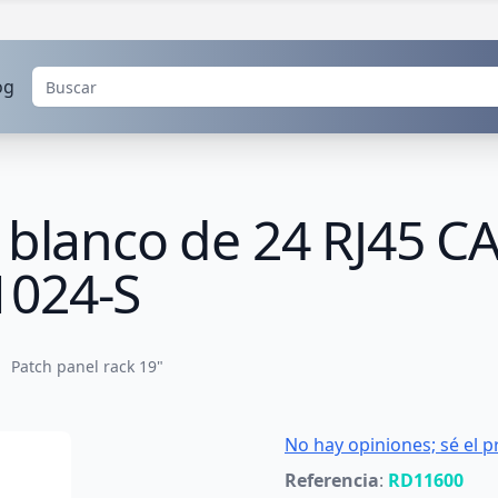
og
 blanco de 24 RJ45 C
1024-S
Patch panel rack 19"
No hay opiniones; sé el p
Referencia
:
RD11600