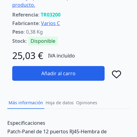
producto.
Referencia
:
TR03200
Fabricante
:
Varios C
Peso
: 0,38 Kg
Stock
:
Disponible
25,03 €
IVA incluído
Añadir al carro
Añad
Más información
Hoja de datos
Opiniones
Description
Especificaciones
Patch-Panel de 12 puertos RJ45-Hembra de