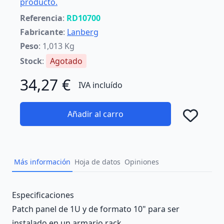
producto.
Referencia
:
RD10700
Fabricante
:
Lanberg
Peso
: 1,013 Kg
Stock
:
Agotado
34,27 €
IVA incluído
Añadir al carro
Añad
Más información
Hoja de datos
Opiniones
Description
Especificaciones
Patch panel de 1U y de formato 10" para ser
instalado en un armario rack.