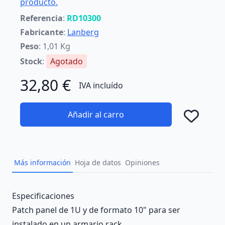
producto.
Referencia
:
RD10300
Fabricante
:
Lanberg
Peso
: 1,01 Kg
Stock
:
Agotado
32,80 €
IVA incluído
Añadir al carro
Añad
Más información
Hoja de datos
Opiniones
Description
Especificaciones
Patch panel de 1U y de formato 10" para ser
instalado en un armario rack.