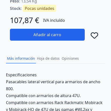
Peso
: 13,54 Kg
Stock
:
Pocas unidades
107,87 €
IVA incluído
Añadir al carro
Añad
Más información
Hoja de datos
Opiniones
Description
Especificaciones
Pasacables lateral vertical para armarios de ancho
800.
Compatible con armarios de altura 47U.
Compatible con armarios Rack Rackmatic Mobirack
y Mobirack-HQ de 47U de las gamas #WL2xx y