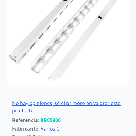
No hay opiniones; sé el primero en valorar este
producto.
Referencia
:
RB05300
Fabricante
:
Varios C