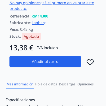
No hay opiniones; sé el primero en valorar este
producto.
Referencia
:
RM14300
Fabricante
:
Lanberg
Peso
: 0,45 Kg
Stock
:
Agotado
13,38 €
IVA incluído
Añadir al carro
Añad
Más información
Hoja de datos
Descargas
Opiniones
Description
Especificaciones