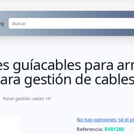
og
s guíacables para ar
para gestión de cable
Panel gestión cables 19"
No hay opiniones; sé el p
Referencia
:
RV01200