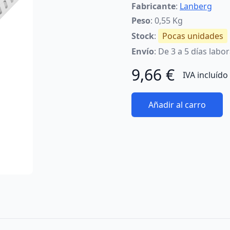
Fabricante
:
Lanberg
Peso
: 0,55 Kg
Stock
:
Pocas unidades
Envío
: De 3 a 5 días labo
9,66 €
IVA incluído
Añadir al carro