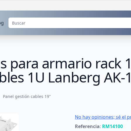
og
s para armario rack 
ables 1U Lanberg AK-
Panel gestión cables 19"
No hay opiniones; sé el p
Referencia
:
RM14100