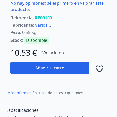
No hay opiniones; sé el primero en valorar este
producto.
Referencia
:
RP09100
Fabricante
:
Varios C
Peso
: 0,55 Kg
Stock
:
Disponible
10,53 €
IVA incluído
Añadir al carro
Añad
Más información
Hoja de datos
Opiniones
Description
Especificaciones