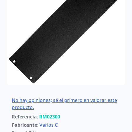
No hay opiniones; sé el primero en valorar este
producto.
Referencia
:
RM02300
Fabricante
:
Varios C