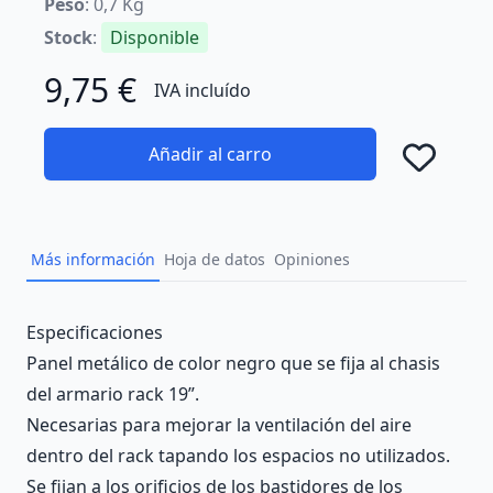
Peso
: 0,7 Kg
Stock
:
Disponible
9,75 €
IVA incluído
Añadir al carro
Añad
Más información
Hoja de datos
Opiniones
Description
Especificaciones
Panel metálico de color negro que se fija al chasis
del armario rack 19”.
Necesarias para mejorar la ventilación del aire
dentro del rack tapando los espacios no utilizados.
Se fijan a los orificios de los bastidores de los