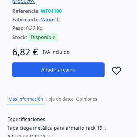
producto.
Referencia
:
WT04100
Fabricante
:
Varios C
Peso
: 0,22 Kg
Stock
:
Disponible
6,82 €
IVA incluído
Añadir al carro
Añad
Más información
Hoja de datos
Opiniones
Description
Especificaciones
Tapa ciega metálica para armario rack 19".
Altura de la tapa 1U.