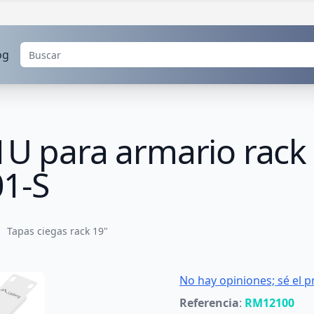
og
1U para armario rack
1-S
Tapas ciegas rack 19"
No hay opiniones; sé el p
Referencia
:
RM12100