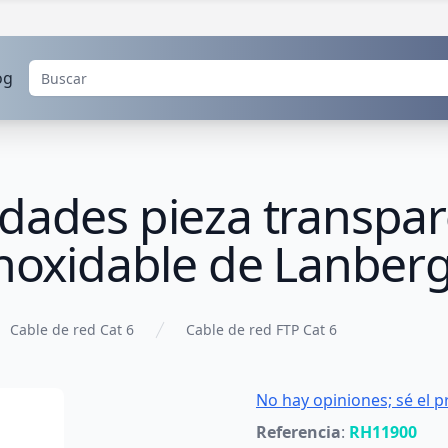
og
dades pieza transpar
inoxidable de Lanber
Cable de red Cat 6
Cable de red FTP Cat 6
No hay opiniones; sé el p
Referencia
:
RH11900