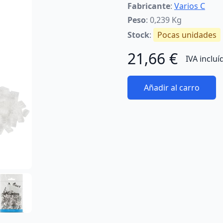
Fabricante
:
Varios C
Peso
: 0,239 Kg
Stock
:
Pocas unidades
21,66 €
IVA incluí
Añadir al carro