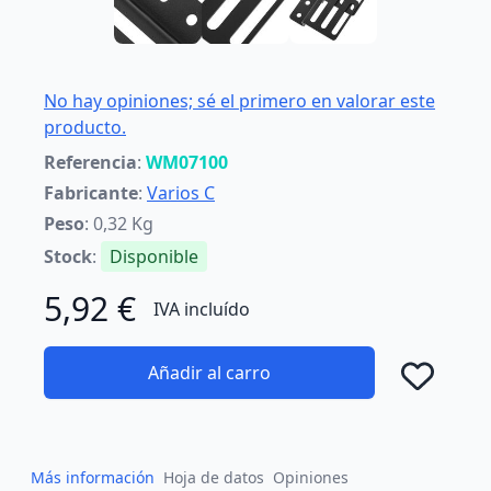
No hay opiniones; sé el primero en valorar este
producto.
Referencia
:
WM07100
Fabricante
:
Varios C
Peso
: 0,32 Kg
Stock
:
Disponible
5,92 €
IVA incluído
Añadir al carro
Añad
Más información
Hoja de datos
Opiniones