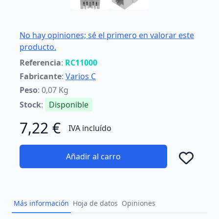
No hay opiniones; sé el primero en valorar este
producto.
Referencia
:
RC11000
Fabricante
:
Varios C
Peso
: 0,07 Kg
Stock
:
Disponible
7,22 €
IVA incluído
Añadir al carro
Añad
Más información
Hoja de datos
Opiniones