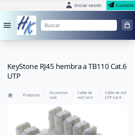
Iniciar sesión
Contacto
KeyStone RJ45 hembra a TB110 Cat.6
UTP
Accesorios
Cable de
Cable de red
Productos
rack
red Cat 6
UTP Cat 6
Home