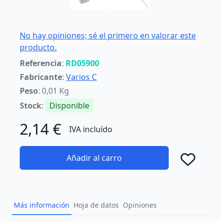
No hay opiniones; sé el primero en valorar este
producto.
Referencia
:
RD05900
Fabricante
:
Varios C
Peso
: 0,01 Kg
Stock
:
Disponible
2,14 €
IVA incluído
Añadir al carro
Añad
Más información
Hoja de datos
Opiniones