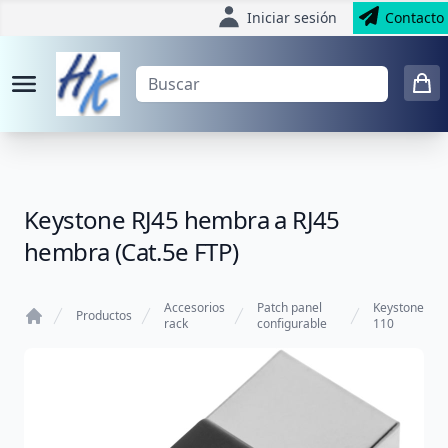
Iniciar sesión
Contacto
Keystone RJ45 hembra a RJ45
hembra (Cat.5e FTP)
Accesorios
Patch panel
Keystone
Productos
rack
configurable
110
Home