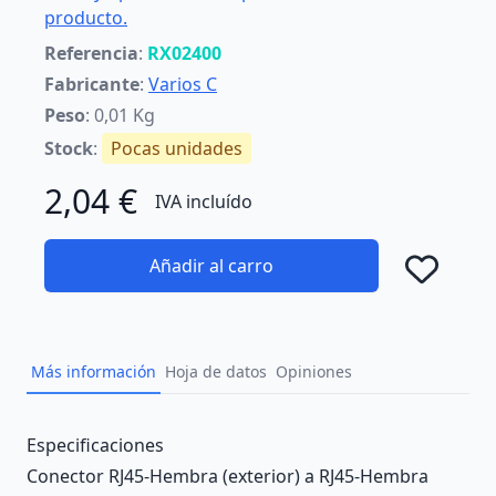
producto.
Referencia
:
RX02400
Fabricante
:
Varios C
Peso
: 0,01 Kg
Stock
:
Pocas unidades
2,04 €
IVA incluído
Añadir al carro
Añad
Más información
Hoja de datos
Opiniones
Description
Especificaciones
Conector RJ45-Hembra (exterior) a RJ45-Hembra