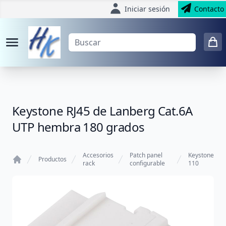
Iniciar sesión
Contacto
Keystone RJ45 de Lanberg Cat.6A
UTP hembra 180 grados
Accesorios
Patch panel
Keystone
Productos
rack
configurable
110
Home