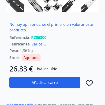
No hay opiniones; sé el primero en valorar este
producto.
Referencia
:
RZ06300
Fabricante
:
Varios C
Peso
: 1,36 Kg
Stock
:
Agotado
26,83 €
IVA incluído
Añadir al carro
Añad
Más información
Hoja de datos
Descargas
Opiniones