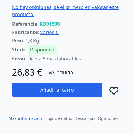
No hay opiniones; sé el primero en valorar este
producto.
Referencia
:
RB01500
Fabricante
:
Varios C
Peso
: 1,8 Kg
Stock
:
Disponible
Envío
: De 3 a 5 días laborables
26,83 €
IVA incluído
Añadir al carro
Añad
Más información
Hoja de datos
Descargas
Opiniones