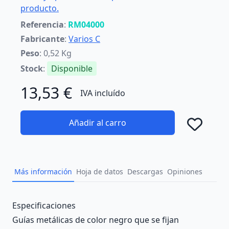
producto.
Referencia
:
RM04000
Fabricante
:
Varios C
Peso
: 0,52 Kg
Stock
:
Disponible
13,53 €
IVA incluído
Añadir al carro
Añad
Más información
Hoja de datos
Descargas
Opiniones
Description
Especificaciones
Guías metálicas de color negro que se fijan