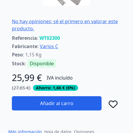
No hay opiniones; sé el primero en valorar este
producto.
Referencia
:
WT02300
Fabricante
:
Varios C
Peso
: 1,15 Kg
Stock
:
Disponible
25,99 €
IVA incluído
(27,65 €)
Ahorro: 1,66 € (6%)
Añadir al carro
Añad
Más información
Hoja de datos
Opiniones