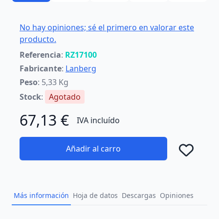
No hay opiniones; sé el primero en valorar este
producto.
Referencia
:
RZ17100
Fabricante
:
Lanberg
Peso
: 5,33 Kg
Stock
:
Agotado
67,13 €
IVA incluído
Añadir al carro
Añad
Más información
Hoja de datos
Descargas
Opiniones