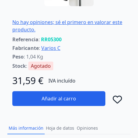
No hay opiniones; sé el primero en valorar este
producto.
Referencia
:
RR05300
Fabricante
:
Varios C
Peso
: 1,04 Kg
Stock
:
Agotado
31,59 €
IVA incluído
Añadir al carro
Añad
Más información
Hoja de datos
Opiniones