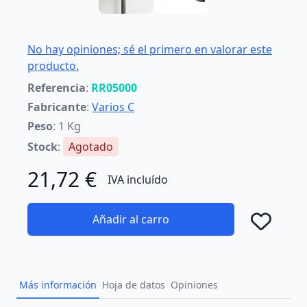
No hay opiniones; sé el primero en valorar este
producto.
Referencia
:
RR05000
Fabricante
:
Varios C
Peso
: 1 Kg
Stock
:
Agotado
21,72 €
IVA incluído
Añadir al carro
Añad
Más información
Hoja de datos
Opiniones