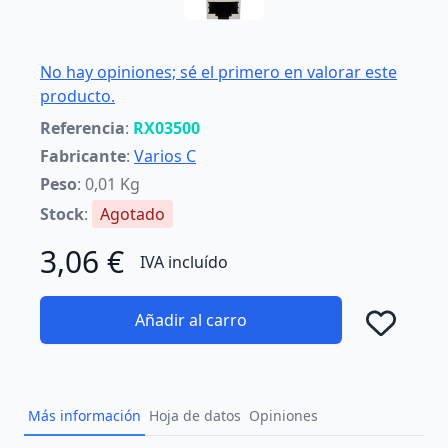
No hay opiniones; sé el primero en valorar este
producto.
Referencia
:
RX03500
Fabricante
:
Varios C
Peso
: 0,01 Kg
Stock
:
Agotado
3,06 €
IVA incluído
Añadir al carro
Añad
Más información
Hoja de datos
Opiniones