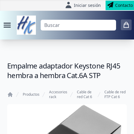
Iniciar sesión
Contacto
Empalme adaptador Keystone RJ45
hembra a hembra Cat.6A STP
Accesorios
Cable de
Cable de red
Productos
rack
red Cat 6
FTP Cat 6
Home