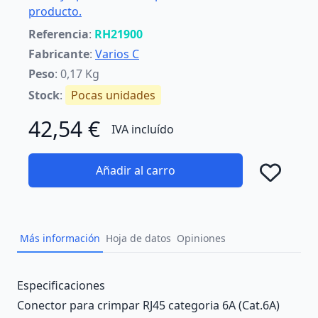
producto.
Referencia
:
RH21900
Fabricante
:
Varios C
Peso
: 0,17 Kg
Stock
:
Pocas unidades
42,54 €
IVA incluído
Añadir al carro
Añad
Más información
Hoja de datos
Opiniones
Description
Especificaciones
Conector para crimpar RJ45 categoria 6A (Cat.6A)