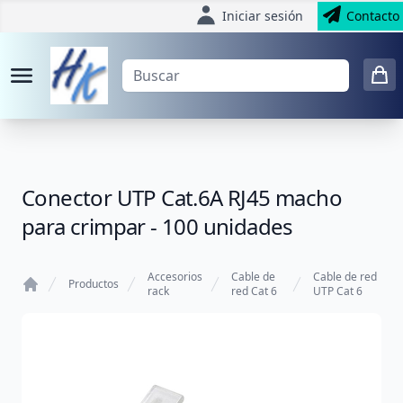
Iniciar sesión
Contacto
Conector UTP Cat.6A RJ45 macho
para crimpar - 100 unidades
Accesorios
Cable de
Cable de red
Productos
rack
red Cat 6
UTP Cat 6
Home