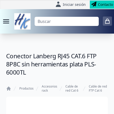
Iniciar sesión
Contacto
Conector Lanberg RJ45 CAT.6 FTP
8P8C sin herramientas plata PLS-
6000TL
Accesorios
Cable de
Cable de red
Productos
rack
red Cat 6
FTP Cat 6
Home