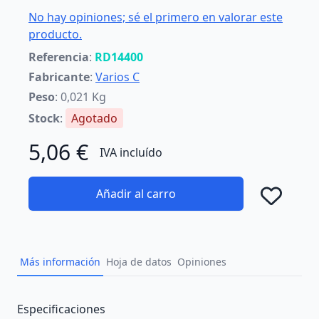
No hay opiniones; sé el primero en valorar este
producto.
Referencia
:
RD14400
Fabricante
:
Varios C
Peso
: 0,021 Kg
Stock
:
Agotado
5,06 €
IVA incluído
Añadir al carro
Añad
Más información
Hoja de datos
Opiniones
Description
Especificaciones